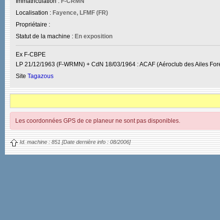
Immatriculation :
F-CRMN
Localisation :
Fayence, LFMF (FR)
Propriétaire :
Statut de la machine :
En exposition
Ex F-CBPE
LP 21/12/1963 (F-WRMN) + CdN 18/03/1964 : ACAF (Aéroclub des Ailes Forézi
Site
Tagazous
Les coordonnées GPS de ce planeur ne sont pas disponibles.
Id. machine :
851
[Date dernière info :
08/2006]