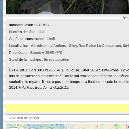
[ph
Immatriculation :
F-CRPC
Numéro de série :
110
Année de construction :
1945
Localisation :
Aérodrome d’Amiens - Glisy, Rue Robur Le Conquerant, 8044
Propriétaire :
Benoît AUGER (FR)
Statut de la machine :
En restauration
Ex F-CBKO. CdN 30/08/1965 : ACL Toulouse. 1969 : ACA Saint-Girons. Il y vol
lors d'une vache en tentative de 50 km l'a fait remiser pour réparation ultér
souhaitait le réparer. Il n'en a pas eu le temps, et a finalement cédé la mach
2014.
[info Marc Bourdon, 27/02/2015]