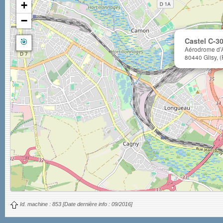
+
−
🎯
Castel C-3
Aérodrome d’A
80440 Glisy, (
Id. machine :
853
[Date dernière info :
09/2016]