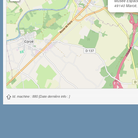
Musée Espace 
49140 Marcé,
Id. machine :
880
[Date dernière info :
]