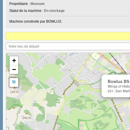
Propriétaire :
Museum
Statut de la machine :
En stockage
Machine construite par BOWLUS.
+
−
🎯
Bowlus BS-
Wings of Hist
201, San Mart