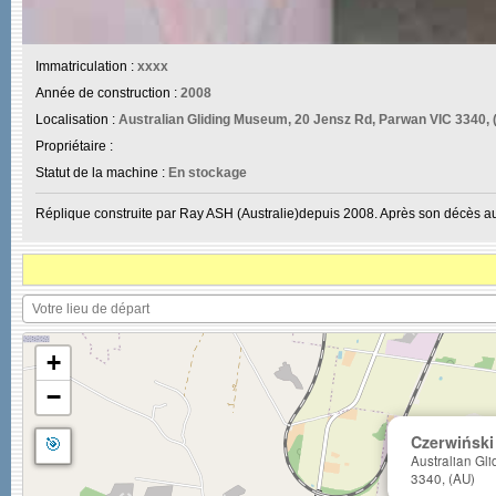
Immatriculation :
xxxx
Année de construction :
2008
Localisation :
Australian Gliding Museum, 20 Jensz Rd, Parwan VIC 3340, 
Propriétaire :
Statut de la machine :
En stockage
Réplique construite par Ray ASH (Australie)depuis 2008. Après son décès au 
+
−
🎯
Czerwińsk
Australian Gl
3340, (AU)