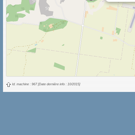
Id. machine :
967
[Date dernière info :
10/2015]