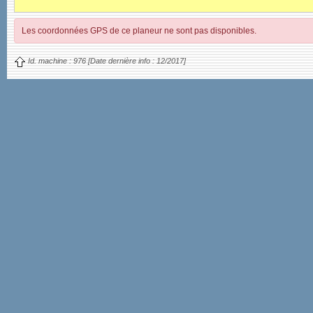
Les coordonnées GPS de ce planeur ne sont pas disponibles.
Id. machine :
976
[Date dernière info :
12/2017]