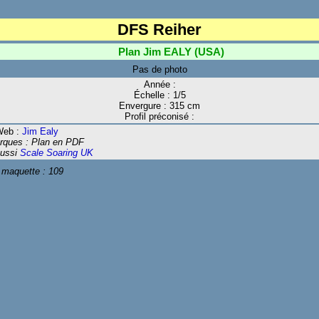
DFS Reiher
Plan Jim EALY (USA)
Pas de photo
Année :
Échelle : 1/5
Envergure : 315 cm
Profil préconisé :
Web :
Jim Ealy
ques : Plan en PDF
aussi
Scale Soaring UK
 maquette :
109