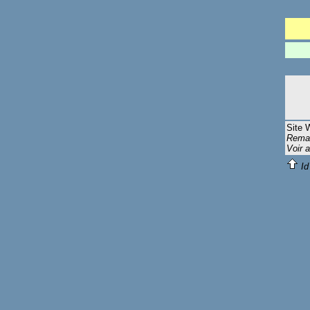
Site 
Remar
Voir 
Id