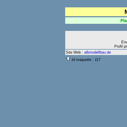
Plan A
Env
Profil p
Site Web :
albmodellbau.de
Id maquette :
117