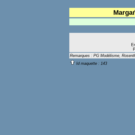
Margań
Ki
En
P
Remarques : PG Modélisme, Rosent
Id maquette :
143