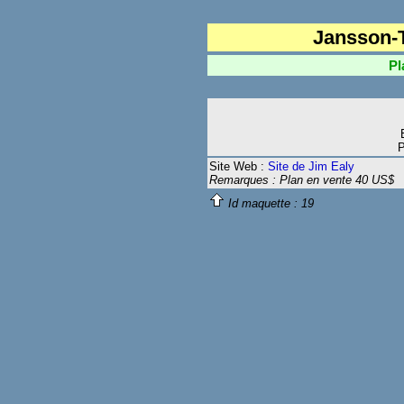
Jansson-
Plan 
P
Site Web :
Site de Jim Ealy
Remarques : Plan en vente 40 US$
Id maquette :
19