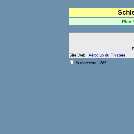
Schl
Plan Yann
P
Site Web :
Aéroclub du Finistère
Id maquette :
265