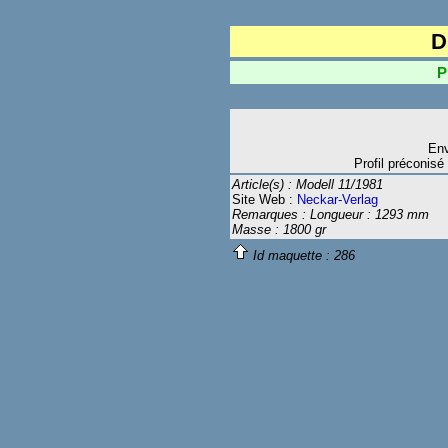
D
Plan 
Env
Profil préconisé
Article(s) : Modell 11/1981
Site Web :
Neckar-Verlag
Remarques : Longueur : 1293 mm
Masse : 1800 gr
Id maquette :
286