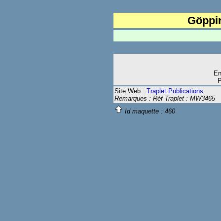
Göppi
Pla
En
P
Site Web :
Traplet Publications
Remarques : Réf Traplet : MW3465
Id maquette :
460