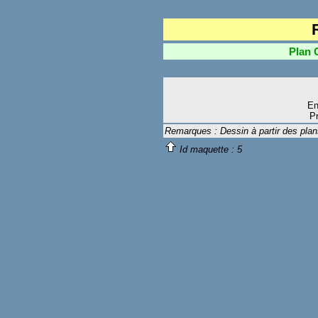
Plan Cl
En
Pr
Remarques : Dessin à partir des p
Id maquette :
5