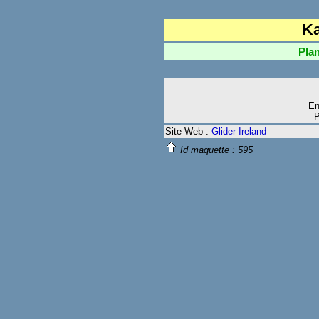
Ka
Plan Fr
En
P
Site Web :
Glider Ireland
Id maquette :
595