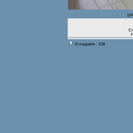
[ph
En
P
Id maquette :
638