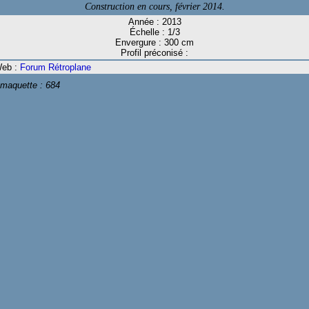
Construction en cours, février 2014.
Année : 2013
Échelle : 1/3
Envergure : 300 cm
Profil préconisé :
Web :
Forum Rétroplane
 maquette :
684