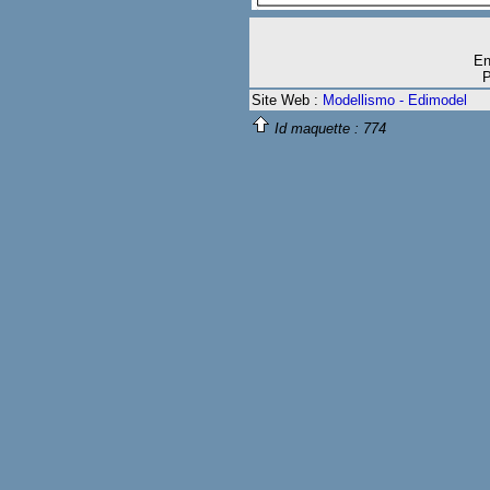
En
P
Site Web :
Modellismo - Edimodel
Id maquette :
774