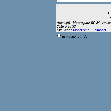
En
P
Article(s) :
Motorspatz SF 24
, Valer
2015 p 28-33
Site Web :
Modellismo - Edimodel
Id maquette :
775