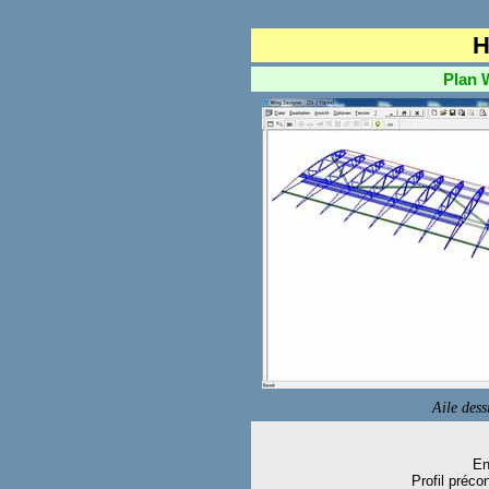
H
Plan Wal
Aile des
En
Profil préco