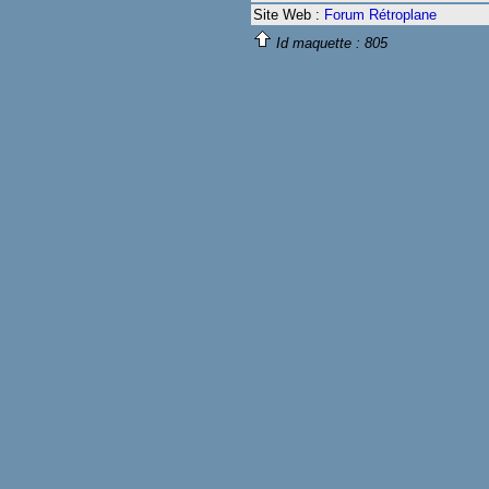
Site Web :
Forum Rétroplane
Id maquette :
805