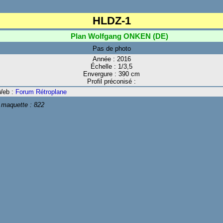
HLDZ-1
Plan Wolfgang ONKEN (DE)
Pas de photo
Année : 2016
Échelle : 1/3,5
Envergure : 390 cm
Profil préconisé :
Web :
Forum Rétroplane
 maquette :
822