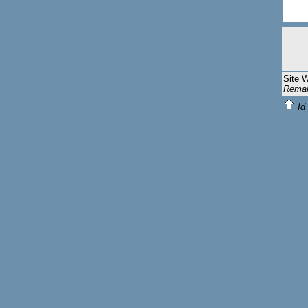
Site 
Remar
Id