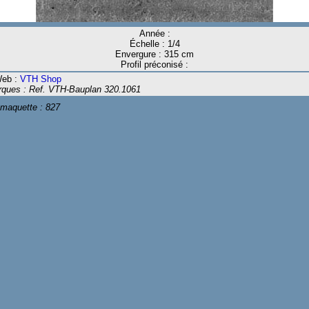
Année :
Échelle : 1/4
Envergure : 315 cm
Profil préconisé :
Web :
VTH Shop
ques : Ref. VTH-Bauplan 320.1061
 maquette :
827