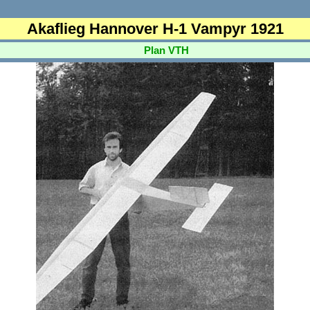
Akaflieg Hannover H-1 Vampyr 1921
Plan VTH