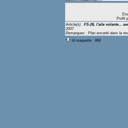
Env
Profil 
Article(s) :
FS-26, l'aile volante... a
2007.
Remarques : Plan encarté dans la rev
Id maquette :
866