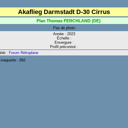
Akaflieg Darmstadt D-30 Cirrus
Plan Thomas FERCHLAND (DE)
Pas de photo
Année : 2023
Échelle :
Envergure :
Profil préconisé :
Web :
Forum Rétroplane
 maquette :
892