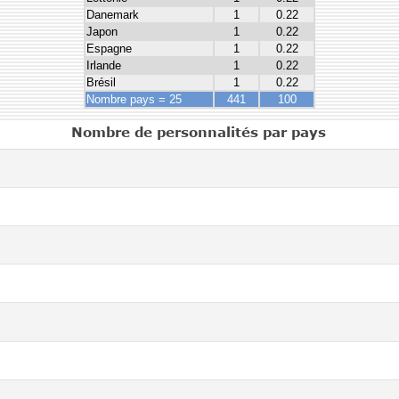
Danemark
1
0.22
Japon
1
0.22
Espagne
1
0.22
Irlande
1
0.22
Brésil
1
0.22
Nombre pays = 25
441
100