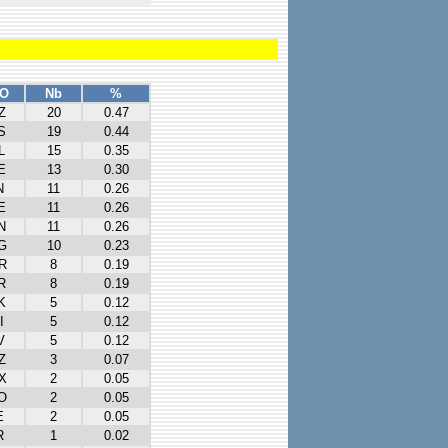
SO
Nb
%
Z
20
0.47
S
19
0.44
L
15
0.35
E
13
0.30
N
11
0.26
E
11
0.26
N
11
0.26
G
10
0.23
R
8
0.19
R
8
0.19
K
5
0.12
I
5
0.12
V
5
0.12
Z
3
0.07
X
2
0.05
O
2
0.05
E
2
0.05
R
1
0.02