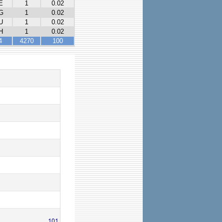
E
1
0.02
G
1
0.02
U
1
0.02
H
1
0.02
4
4270
100