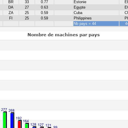
BR
33
0.77
Estonie
E
DA
27
0.63
Egypte
E
ZA
25
0.59
Cuba
C
FI
25
0.59
Philippines
P
Nb pays = 44
4