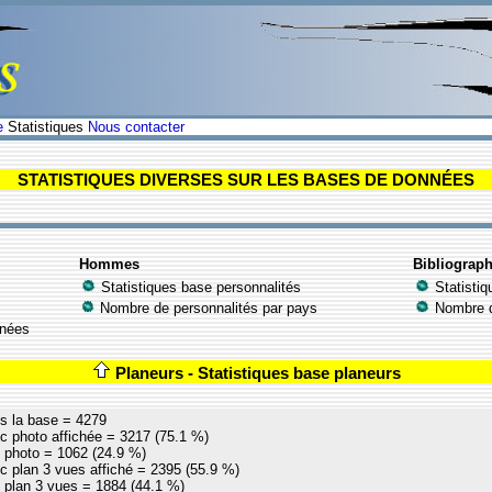
e
Statistiques
Nous contacter
STATISTIQUES DIVERSES SUR LES BASES DE DONNÉES
Hommes
Bibliograph
Statistiques base personnalités
Statistiq
Nombre de personnalités par pays
Nombre de
nnées
Planeurs - Statistiques base planeurs
s la base = 4279
 photo affichée = 3217 (75.1 %)
 photo = 1062 (24.9 %)
 plan 3 vues affiché = 2395 (55.9 %)
 plan 3 vues = 1884 (44.1 %)