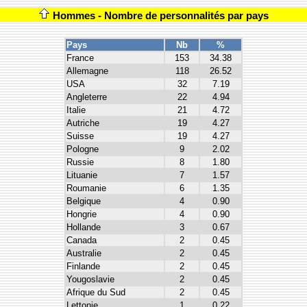
Hommes - Nombre de personnalités par pays
Pays
Nb
%
France
153
34.38
Allemagne
118
26.52
USA
32
7.19
Angleterre
22
4.94
Italie
21
4.72
Autriche
19
4.27
Suisse
19
4.27
Pologne
9
2.02
Russie
8
1.80
Lituanie
7
1.57
Roumanie
6
1.35
Belgique
4
0.90
Hongrie
4
0.90
Hollande
3
0.67
Canada
2
0.45
Australie
2
0.45
Finlande
2
0.45
Yougoslavie
2
0.45
Afrique du Sud
2
0.45
Lettonie
1
0.22