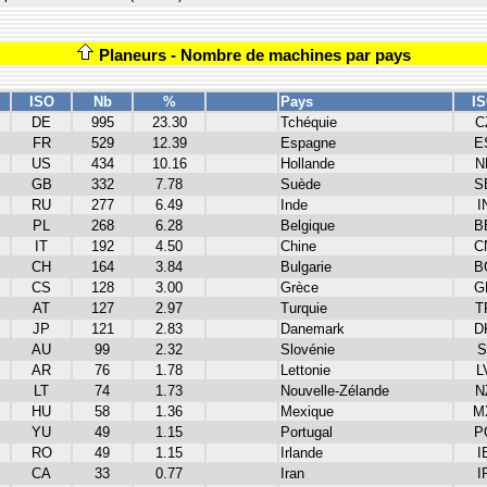
Planeurs - Nombre de machines par pays
ISO
Nb
%
Pays
I
DE
995
23.30
Tchéquie
C
FR
529
12.39
Espagne
E
US
434
10.16
Hollande
N
GB
332
7.78
Suède
S
RU
277
6.49
Inde
I
PL
268
6.28
Belgique
B
IT
192
4.50
Chine
C
CH
164
3.84
Bulgarie
B
CS
128
3.00
Grèce
G
AT
127
2.97
Turquie
T
JP
121
2.83
Danemark
D
AU
99
2.32
Slovénie
S
AR
76
1.78
Lettonie
L
LT
74
1.73
Nouvelle-Zélande
N
HU
58
1.36
Mexique
M
YU
49
1.15
Portugal
P
RO
49
1.15
Irlande
I
CA
33
0.77
Iran
I