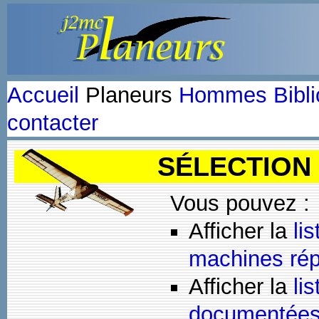
Accueil
Planeurs
Hommes
Bibl
contacter
SÉLECTION
Vous pouvez :
Afficher la
li
machines rép
Afficher la
li
documentée