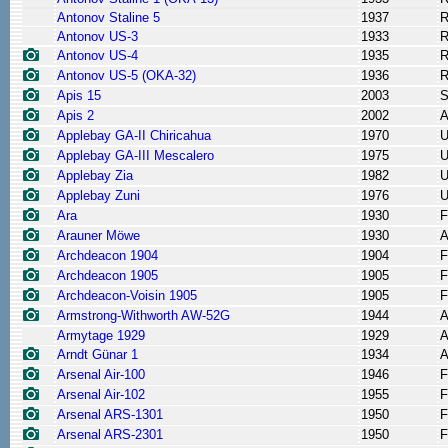
Antonov Staline 5
1937
R
Antonov US-3
1933
R
Antonov US-4
1935
R
Antonov US-5 (OKA-32)
1936
R
Apis 15
2003
S
Apis 2
2002
A
Applebay GA-II Chiricahua
1970
Applebay GA-III Mescalero
1975
Applebay Zia
1982
Applebay Zuni
1976
Ara
1930
F
Arauner Möwe
1930
A
Archdeacon 1904
1904
F
Archdeacon 1905
1905
F
Archdeacon-Voisin 1905
1905
F
Armstrong-Withworth AW-52G
1944
A
Armytage 1929
1929
A
Arndt Günar 1
1934
A
Arsenal Air-100
1946
F
Arsenal Air-102
1955
F
Arsenal ARS-1301
1950
F
Arsenal ARS-2301
1950
F