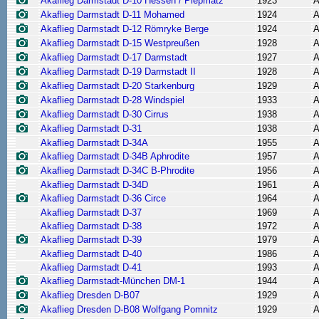
Akaflieg Darmstadt D-10 Hessen / Piepmatz
1923
A
Akaflieg Darmstadt D-11 Mohamed
1924
A
Akaflieg Darmstadt D-12 Römryke Berge
1924
A
Akaflieg Darmstadt D-15 Westpreußen
1928
A
Akaflieg Darmstadt D-17 Darmstadt
1927
A
Akaflieg Darmstadt D-19 Darmstadt II
1928
A
Akaflieg Darmstadt D-20 Starkenburg
1929
A
Akaflieg Darmstadt D-28 Windspiel
1933
A
Akaflieg Darmstadt D-30 Cirrus
1938
A
Akaflieg Darmstadt D-31
1938
A
Akaflieg Darmstadt D-34A
1955
A
Akaflieg Darmstadt D-34B Aphrodite
1957
A
Akaflieg Darmstadt D-34C B-Phrodite
1956
A
Akaflieg Darmstadt D-34D
1961
A
Akaflieg Darmstadt D-36 Circe
1964
A
Akaflieg Darmstadt D-37
1969
A
Akaflieg Darmstadt D-38
1972
A
Akaflieg Darmstadt D-39
1979
A
Akaflieg Darmstadt D-40
1986
A
Akaflieg Darmstadt D-41
1993
A
Akaflieg Darmstadt-München DM-1
1944
A
Akaflieg Dresden D-B07
1929
A
Akaflieg Dresden D-B08 Wolfgang Pomnitz
1929
A