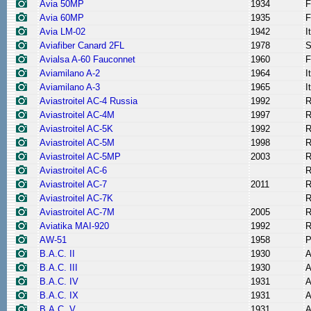
Avia 50MP
1934
F
Avia 60MP
1935
F
Avia LM-02
1942
I
Aviafiber Canard 2FL
1978
S
Avialsa A-60 Fauconnet
1960
F
Aviamilano A-2
1964
I
Aviamilano A-3
1965
I
Aviastroitel AC-4 Russia
1992
R
Aviastroitel AC-4M
1997
R
Aviastroitel AC-5K
1992
R
Aviastroitel AC-5M
1998
R
Aviastroitel AC-5MP
2003
R
Aviastroitel AC-6
R
Aviastroitel AC-7
2011
R
Aviastroitel AC-7K
R
Aviastroitel AC-7M
2005
R
Aviatika MAI-920
1992
R
AW-51
1958
P
B.A.C. II
1930
A
B.A.C. III
1930
A
B.A.C. IV
1931
A
B.A.C. IX
1931
A
B.A.C. V
1931
A