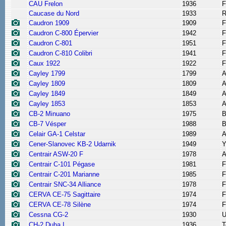
CAU Frelon
1936
F
Caucase du Nord
1933
R
Caudron 1909
1909
F
Caudron C-800 Épervier
1942
F
Caudron C-801
1951
F
Caudron C-810 Colibri
1941
F
Caux 1922
1922
F
Cayley 1799
1799
A
Cayley 1809
1809
A
Cayley 1849
1849
A
Cayley 1853
1853
A
CB-2 Minuano
1975
B
CB-7 Vésper
1988
B
Celair GA-1 Celstar
1989
A
Cener-Slanovec KB-2 Udarnik
1949
Y
Centrair ASW-20 F
1978
A
Centrair C-101 Pégase
1981
F
Centrair C-201 Marianne
1985
F
Centrair SNC-34 Alliance
1978
F
CERVA CE-75 Sagittaire
1974
F
CERVA CE-78 Silène
1974
F
Cessna CG-2
1930
CH-2 Duha I
1936
T