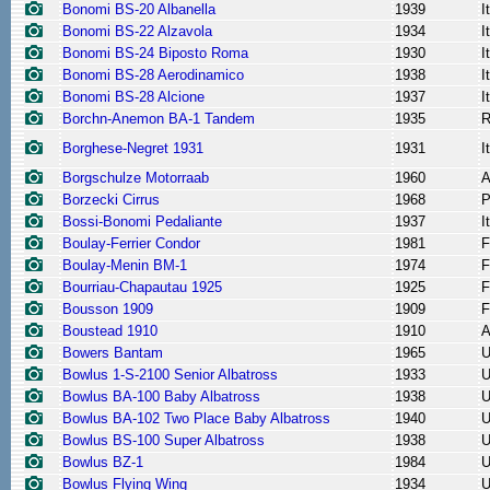
Bonomi BS-20 Albanella
1939
I
Bonomi BS-22 Alzavola
1934
I
Bonomi BS-24 Biposto Roma
1930
I
Bonomi BS-28 Aerodinamico
1938
I
Bonomi BS-28 Alcione
1937
I
Borchn-Anemon BA-1 Tandem
1935
R
Borghese-Negret 1931
1931
I
Borgschulze Motorraab
1960
A
Borzecki Cirrus
1968
P
Bossi-Bonomi Pedaliante
1937
I
Boulay-Ferrier Condor
1981
F
Boulay-Menin BM-1
1974
F
Bourriau-Chapautau 1925
1925
F
Bousson 1909
1909
F
Boustead 1910
1910
A
Bowers Bantam
1965
Bowlus 1-S-2100 Senior Albatross
1933
Bowlus BA-100 Baby Albatross
1938
Bowlus BA-102 Two Place Baby Albatross
1940
Bowlus BS-100 Super Albatross
1938
Bowlus BZ-1
1984
Bowlus Flying Wing
1934