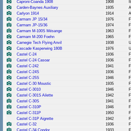
Caproni-Coanda 1908
1908
I
Carden-Baynes Auxiliary
1935
A
Carlyon 1914
1914
A
Carmam JP 15/34
1976
F
Carmam JP-15/36
1974
F
Carmam M-100S Mésange
1963
F
Carmam M-200 Foehn
1965
F
Carnegie Tech Flying Anvil
1938
Cascade Kasperwing 180B
1976
Castel C-24
1936
F
Castel C-24 Casoar
1936
F
Castel C-242
1941
F
Castel C-24S
1936
F
Castel C-25S
1946
F
Castel C-30 Moustic
1935
F
Castel C-3010
1946
F
Castel C-301S Ailette
1942
F
Castel C-30S
1941
F
Castel C-310P
1946
F
Castel C-311P
1950
F
Castel C-31P Aigrette
1942
F
Castel C-32
1936
F
Castel C-34 Condor
1933
F