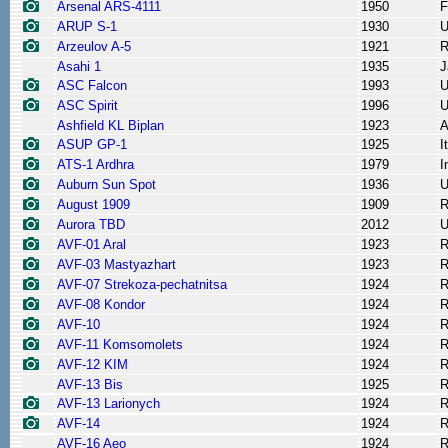
Arsenal ARS-4111
1950
F
ARUP S-1
1930
Arzeulov A-5
1921
R
Asahi 1
1935
J
ASC Falcon
1993
ASC Spirit
1996
Ashfield KL Biplan
1923
A
ASUP GP-1
1925
I
ATS-1 Ardhra
1979
I
Auburn Sun Spot
1936
August 1909
1909
R
Aurora TBD
2012
AVF-01 Aral
1923
R
AVF-03 Mastyazhart
1923
R
AVF-07 Strekoza-pechatnitsa
1924
R
AVF-08 Kondor
1924
R
AVF-10
1924
R
AVF-11 Komsomolets
1924
R
AVF-12 KIM
1924
R
AVF-13 Bis
1925
R
AVF-13 Larionych
1924
R
AVF-14
1924
R
AVF-16 Aeo
1924
R