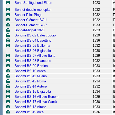
Bonn Schlägel und Eisen
1923
A
Bonnet double monoplan
1932
F
Bonnet Pilat-Plage
1932
F
Bonnet-Clément BC-1
1922
F
Bonnet-Clément BC-7
1933
F
Bonnet-Mignet 1923
1923
F
Bonomi BS-02 Balestruccio
1929
I
Bonomi BS-04 Basettino
1936
I
Bonomi BS-05 Ballerina
1932
I
Bonomi BS-06 Bigiarella
1930
I
Bonomi BS-07 Allievo Italia
1929
I
Bonomi BS-08 Biancone
1932
I
Bonomi BS-09 Bertina
1933
I
Bonomi BS-10 Ardea
1933
I
Bonomi BS-11 Milano
1933
I
Bonomi BS-12 Roma
1934
I
Bonomi BS-14 Astore
1932
I
Bonomi BS-15 Bigiarella
1934
I
Bonomi BS-16 Allievo Bonomi
1929
I
Bonomi BS-17 Allievo Cantù
1930
I
Bonomi BS-18 Airone
1933
I
Bonomi BS-19 Alca
1936
I