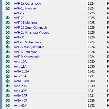
AVF-17 Odna noch
1924
R
AVF-18 Pionnier
1924
R
AVF-19
1925
R
AVF-20
1925
R
AVF-21 Moskwa
1925
R
AVF-22 Zmej Gorynych
1925
R
AVF-23 Krasnaia Presnia
1926
R
AVF-34
1926
R
AVF-4 Rabfakovets
1924
R
AVF-5 Mastyazhart-2
1924
R
AVF-6 Fabzayat
1924
R
AVF-9 Krasvoenlet
1924
R
Avia 10A
1930
F
Avia 11A
1930
F
AVIA 152A
1942
F
Avia 15A
1931
F
AVIA 1909
1909
F
Avia 20A
1930
F
Avia 30E
1931
F
AVIA 32E
1931
F
AVIA 40P
1936
F
Avia 41P
1932
F