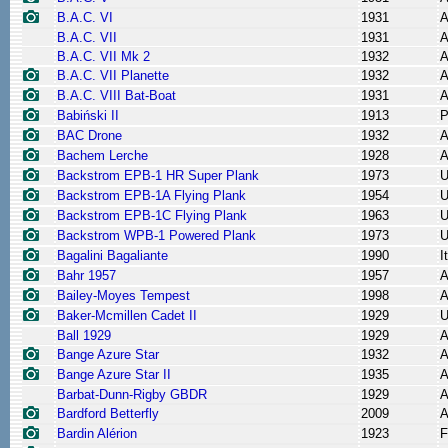
B.A.C. VI
1931
A
B.A.C. VII
1931
A
B.A.C. VII Mk 2
1932
A
B.A.C. VII Planette
1932
A
B.A.C. VIII Bat-Boat
1931
A
Babiński II
1913
P
BAC Drone
1932
A
Bachem Lerche
1928
A
Backstrom EPB-1 HR Super Plank
1973
Backstrom EPB-1A Flying Plank
1954
Backstrom EPB-1C Flying Plank
1963
Backstrom WPB-1 Powered Plank
1973
Bagalini Bagaliante
1990
I
Bahr 1957
1957
A
Bailey-Moyes Tempest
1998
A
Baker-Mcmillen Cadet II
1929
Ball 1929
1929
A
Bange Azure Star
1932
A
Bange Azure Star II
1935
A
Barbat-Dunn-Rigby GBDR
1929
A
Bardford Betterfly
2009
A
Bardin Alérion
1923
F