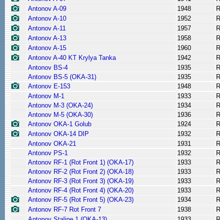
Antonov A-09
1948
R
Antonov A-10
1952
R
Antonov A-11
1957
R
Antonov A-13
1958
R
Antonov A-15
1960
R
Antonov A-40 KT Krylya Tanka
1942
R
Antonov BS-4
1935
R
Antonov BS-5 (OKA-31)
1935
R
Antonov E-153
1948
R
Antonov M-1
1933
R
Antonov M-3 (OKA-24)
1934
R
Antonov M-5 (OKA-30)
1936
R
Antonov OKA-1 Golub
1924
R
Antonov OKA-14 DIP
1932
R
Antonov OKA-21
1931
R
Antonov PS-1
1932
R
Antonov RF-1 (Rot Front 1) (OKA-17)
1933
R
Antonov RF-2 (Rot Front 2) (OKA-18)
1933
R
Antonov RF-3 (Rot Front 3) (OKA-19)
1933
R
Antonov RF-4 (Rot Front 4) (OKA-20)
1933
R
Antonov RF-5 (Rot Front 5) (OKA-23)
1934
R
Antonov RF-7 Rot Front 7
1938
R
Antonov Staline 1 (OKA-13)
1933
R