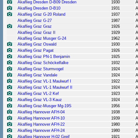
Akaflieg Dresden D-B09 Dresden
1930
A
Akaflieg Dresden D-B10
1931
A
Akaflieg Graz G-20 Roland
1937
A
Akaflieg Graz G-27
1987
A
Akaflieg Graz Graz
1926
A
Akaflieg Graz Graz II
1929
A
Akaflieg Graz Musger G-24
1962
A
Akaflieg Graz Oswald
1930
A
Akaflieg Graz Pagat
1926
A
Akaflieg Graz PN-1 Benjamin
1925
A
Akaflieg Graz Schöckelfalke
1932
A
Akaflieg Graz Sturmvogel
1924
A
Akaflieg Graz Vandale
1924
A
Akaflieg Graz VL-1 Maulwurf I
1922
A
Akaflieg Graz VL-1 Maulwurf II
1924
A
Akaflieg Graz VL-2 Kef
1923
A
Akaflieg Graz VL-3 Kauz
1924
A
Akaflieg Graz-Musger Mg-19S
1956
A
Akaflieg Hannover AFH-04
1938
A
Akaflieg Hannover AFH-10
1939
A
Akaflieg Hannover AFH-22
1980
A
Akaflieg Hannover AFH-24
1980
A
Akaflieg Hannover H-02 Greif
1921
A