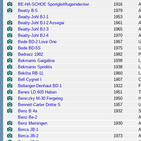
BE-HA-SCHOE Sportgleitflugeindecker
1916
A
Beatty B-5
1979
A
Beatty-Johl BJ-1
1953
A
Beatty-Johl BJ-2 Assegai
1961
A
Beatty-Johl BJ-3
1965
A
Beatty-Johl BJ-4
1970
A
Bede BD-2 Love One
1967
Bede BD-5S
1975
Bednarz 1982
1982
P
Bekmanis Gaigalina
1938
L
Bekmanis Spriditis
1938
L
Bėkšta RB-11
1960
L
Bell Cygnet I
1907
C
Bellanger-Denhaut BD-1
1922
F
Benes LD 605 Haban
1951
T
Beniczky M-30 Fergeteg
1950
H
Bennett-Carter Dottie S
1957
Benz B 4a
1932
S
Benz Be-2
A
Benz Meiningen
1930
A
Berca JB-1
A
Berca JB-2
1973
A