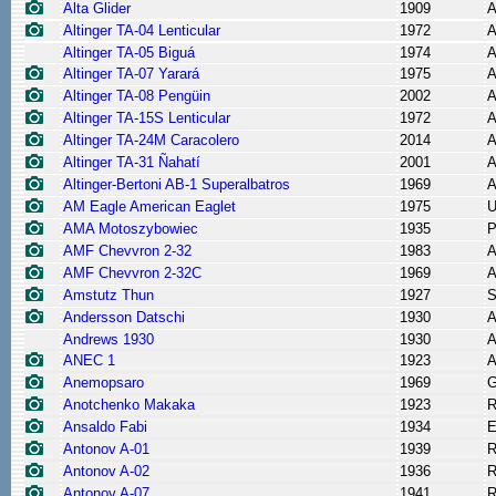
Alta Glider
1909
A
Altinger TA-04 Lenticular
1972
A
Altinger TA-05 Biguá
1974
A
Altinger TA-07 Yarará
1975
A
Altinger TA-08 Pengüin
2002
A
Altinger TA-15S Lenticular
1972
A
Altinger TA-24M Caracolero
2014
A
Altinger TA-31 Ñahatí
2001
A
Altinger-Bertoni AB-1 Superalbatros
1969
A
AM Eagle American Eaglet
1975
AMA Motoszybowiec
1935
P
AMF Chevvron 2-32
1983
A
AMF Chevvron 2-32C
1969
A
Amstutz Thun
1927
S
Andersson Datschi
1930
A
Andrews 1930
1930
A
ANEC 1
1923
A
Anemopsaro
1969
G
Anotchenko Makaka
1923
R
Ansaldo Fabi
1934
E
Antonov A-01
1939
R
Antonov A-02
1936
R
Antonov A-07
1941
R