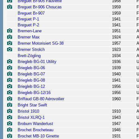
Breguet Br-905 Fauvette
1958
F
Breguet Br-906 Choucas
1959
F
Breguet Br-907
1959
F
Breguet P-1
1941
F
Breguet P-2
1941
F
Bremen-Lane
1951
A
Bremer Max
1924
A
Bremer Motorisiert SG-38
1957
A
Bremer Strolch
1923
A
Brett-Zögling
1934
A
Briegleb BG-01 Utility
1936
Briegleb BG-06
1939
Briegleb BG-07
1940
Briegleb BG-08
1941
Briegleb BG-12
1956
Briegleb BG-12/16
1956
Briffaud GB-80 Aérovoilier
1960
F
Bright Star Swift
Bristol 1910
1910
A
Bristol XLRQ-1
1943
Broburn Wanderlust
1947
A
Brochet Brocheteau
1946
F
Brochet MB-10 Ginette
1931
F