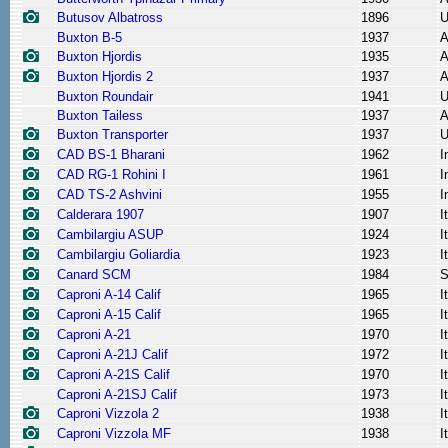
Butusov Albatross
1896
Buxton B-5
1937
A
Buxton Hjordis
1935
A
Buxton Hjordis 2
1937
A
Buxton Roundair
1941
Buxton Tailess
1937
A
Buxton Transporter
1937
CAD BS-1 Bharani
1962
I
CAD RG-1 Rohini I
1961
I
CAD TS-2 Ashvini
1955
I
Calderara 1907
1907
I
Cambilargiu ASUP
1924
I
Cambilargiu Goliardia
1923
I
Canard SCM
1984
S
Caproni A-14 Calif
1965
I
Caproni A-15 Calif
1965
I
Caproni A-21
1970
I
Caproni A-21J Calif
1972
I
Caproni A-21S Calif
1970
I
Caproni A-21SJ Calif
1973
I
Caproni Vizzola 2
1938
I
Caproni Vizzola MF
1938
I