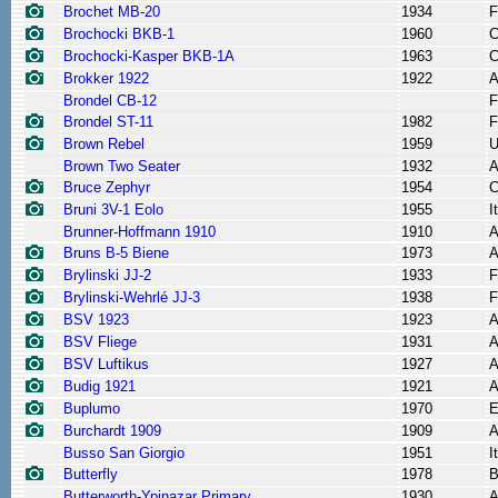
Brochet MB-20
1934
F
Brochocki BKB-1
1960
C
Brochocki-Kasper BKB-1A
1963
C
Brokker 1922
1922
A
Brondel CB-12
F
Brondel ST-11
1982
F
Brown Rebel
1959
Brown Two Seater
1932
A
Bruce Zephyr
1954
C
Bruni 3V-1 Eolo
1955
I
Brunner-Hoffmann 1910
1910
A
Bruns B-5 Biene
1973
A
Brylinski JJ-2
1933
F
Brylinski-Wehrlé JJ-3
1938
F
BSV 1923
1923
A
BSV Fliege
1931
A
BSV Luftikus
1927
A
Budig 1921
1921
A
Buplumo
1970
E
Burchardt 1909
1909
A
Busso San Giorgio
1951
I
Butterfly
1978
B
Butterworth-Ypinazar Primary
1930
A