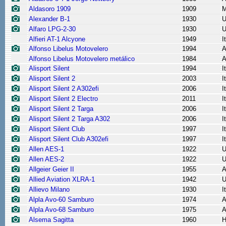
Aldasoro 1909
1909
M
Alexander B-1
1930
Alfaro LPG-2-30
1930
Alfieri AT-1 Alcyone
1949
I
Alfonso Libelus Motovelero
1994
A
Alfonso Libelus Motovelero metálico
1984
A
Alisport Silent
1994
I
Alisport Silent 2
2003
I
Alisport Silent 2 A302efi
2006
I
Alisport Silent 2 Electro
2011
I
Alisport Silent 2 Targa
2006
I
Alisport Silent 2 Targa A302
2006
I
Alisport Silent Club
1997
I
Alisport Silent Club A302efi
1997
I
Allen AES-1
1922
Allen AES-2
1922
Allgeier Geier II
1955
A
Allied Aviation XLRA-1
1942
Allievo Milano
1930
I
Alpla Avo-60 Samburo
1974
A
Alpla Avo-68 Samburo
1975
A
Alsema Sagitta
1960
H