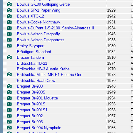
Bowlus G-100 Galloping Gertie
Bowlus SP-1 Paper Wing
1929
Bowlus XTG-12
1942
Bowlus-Cocke Nighthawk
1931
Bowlus-DuPont 1-S-2100_Senior-Albatross II
1934
Bowlus-Nelson Dragonfly
1946
Bowlus-Nelson Dragontross
1933
Braley Skysport
1930
Bräutigam Standard
1932
A
Brazier Tandem
1910
F
Brditschka HB-21
1974
A
Brditschka HB-3 Austria Krähe
1970
A
Brditschka-Militki MB-E1 Electric One
1973
A
Brditschka-Raab Crow
1970
A
Breguet Br-900
1948
F
Breguet Br-900S
1949
F
Breguet Br-901 Mouette
1954
F
Breguet Br-901S
1956
F
Breguet Br-901S1
1958
F
Breguet Br-902
1957
F
Breguet Br-903
1954
F
Breguet Br-904 Nymphale
1956
F