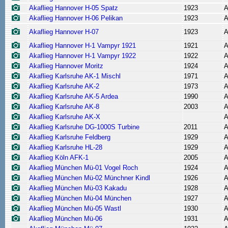
Akaflieg Hannover H-05 Spatz
1923
A
Akaflieg Hannover H-06 Pelikan
1923
A
Akaflieg Hannover H-07
1923
A
Akaflieg Hannover H-1 Vampyr 1921
1921
A
Akaflieg Hannover H-1 Vampyr 1922
1922
A
Akaflieg Hannover Moritz
1924
A
Akaflieg Karlsruhe AK-1 Mischl
1971
A
Akaflieg Karlsruhe AK-2
1973
A
Akaflieg Karlsruhe AK-5 Ardea
1990
A
Akaflieg Karlsruhe AK-8
2003
A
Akaflieg Karlsruhe AK-X
A
Akaflieg Karlsruhe DG-1000S Turbine
2011
A
Akaflieg Karlsruhe Feldberg
1929
A
Akaflieg Karlsruhe HL-28
1929
A
Akaflieg Köln AFK-1
2005
A
Akaflieg München Mü-01 Vogel Roch
1924
A
Akaflieg München Mü-02 Münchner Kindl
1926
A
Akaflieg München Mü-03 Kakadu
1928
A
Akaflieg München Mü-04 München
1927
A
Akaflieg München Mü-05 Wastl
1930
A
Akaflieg München Mü-06
1931
A