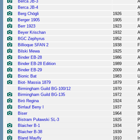
Berca JB-3
A
Berca JB-4
A
Berg Chögli
1926
S
Berger 1905
1905
F
Berr 1923
1923
A
Beyer Krischan
1932
A
BGC Zephyrus
1952
A
Billioque SFAN 2
1938
F
Bilski Mewa
1925
P
Binder EB-28
1986
A
Binder EB-28 Edition
1989
A
Binder EB-29
2009
A
Bionic Bat
1983
Biot- Massia 1879
1879
F
Birmingham Guild BG-100/12
1970
A
Birmingham Guild BG-135
1972
A
Birò Regina
1924
A
Birrlauf Beny I
1937
S
Biser
1964
B
Bistram Puławski SL-3
1925
P
Blaicher B-1
1934
P
Blaicher B-38
1939
P
Bland Mayfly
1910
I