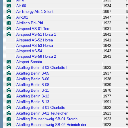
Air 6
1933
F
Air 60
1934
F
Air Energy AE-1 Silent
1997
I
Air-101
1947
F
Airdisco Phi-Phi
1922
A
Airspeed AS-01 Tern
1931
A
Airspeed AS-51 Horsa 1
1941
A
Airspeed AS-52 Horsa
1941
A
Airspeed AS-53 Horsa
1942
A
Airspeed AS-54
1943
A
Airspeed AS-58 Horsa 2
1943
A
Airsport Sonáta
T
Akaflieg Berlin B-03 Charlotte II
1923
A
Akaflieg Berlin B-05
1937
A
Akaflieg Berlin B-06
1938
A
Akaflieg Berlin B-08
1939
A
Akaflieg Berlin B-11
1970
A
Akaflieg Berlin B-12
1977
A
Akaflieg Berlin B-13
1991
A
Akaflieg Berlin B-01 Charlotte
1922
A
Akaflieg Berlin B-02 Teufelchen
1923
A
Akaflieg Braunschweig SB-01 Storch
1923
A
Akaflieg Braunschweig SB-02 Heinrich der L...
1923
A