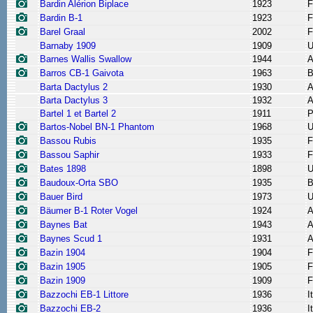
Bardin Alérion Biplace
1923
F
Bardin B-1
1923
F
Barel Graal
2002
F
Barnaby 1909
1909
Barnes Wallis Swallow
1944
A
Barros CB-1 Gaivota
1963
B
Barta Dactylus 2
1930
A
Barta Dactylus 3
1932
A
Bartel 1 et Bartel 2
1911
P
Bartos-Nobel BN-1 Phantom
1968
Bassou Rubis
1935
F
Bassou Saphir
1933
F
Bates 1898
1898
Baudoux-Orta SBO
1935
B
Bauer Bird
1973
Bäumer B-1 Roter Vogel
1924
A
Baynes Bat
1943
A
Baynes Scud 1
1931
A
Bazin 1904
1904
F
Bazin 1905
1905
F
Bazin 1909
1909
F
Bazzochi EB-1 Littore
1936
I
Bazzochi EB-2
1936
I