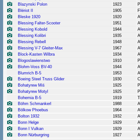
Blazynski Polon
1923
P
Blériot II
1905
F
Bleske 1920
1920
A
Blessing Falter-Scooter
1951
A
Blessing Kobold
1944
A
Blessing Kolibri
1935
A
Blessing Rebell
1948
A
Blessing V-7 Gleiter-Max
1967
A
Block-Kasten Wilbra
1934
A
Blogoslawienstwo
1910
P
Blohm-Voss BV-40
1944
A
Blumrich B-5
1953
A
Boeing Steel Truss Glider
1930
C
Bohatyrew Miś
1925
P
Bohatyrew Motyl
1925
P
Bohemia B-5
1919
T
Böhm Schmankerl
1988
A
Bölkow Phoebus
1964
A
Bolton 1932
1932
A
Bonn Helge
1929
A
Bonn I Vulkan
1929
A
Bonn Nürburgring
1927
A