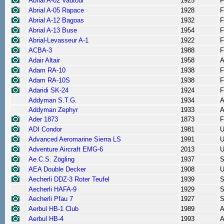
Abrial A-02 Vautour
1925
F
Abrial A-05 Rapace
1928
F
Abrial A-12 Bagoas
1932
F
Abrial A-13 Buse
1954
F
Abrial-Levasseur A-1
1922
F
ACBA-3
1988
F
Adair Altair
1958
A
Adam RA-10
1938
F
Adam RA-10S
1938
F
Adaridi SK-24
1924
F
Addyman S.T.G.
1934
A
Addyman Zephyr
1933
A
Ader 1873
1873
F
ADI Condor
1981
Advanced Aeromarine Sierra LS
1991
Adventure Aircraft EMG-6
2013
Ae.C.S. Zögling
1937
S
AEA Double Decker
1908
Aecherli DDZ-3 Roter Teufel
1939
S
Aecherli HAFA-9
1929
S
Aecherli Pfau 7
1927
S
Aerbul HB-1 Club
1989
A
Aerbul HB-4
1993
A