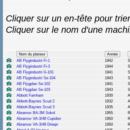
Cliquer sur un en-tête pour trier
Cliquer sur le nom d'une machin
Nom du planeur
Année
AB Flygindustri Fi-1
1942
S
AB Flygindustri Fi-3
1944
S
AB Flygindustri G-101
1941
S
AB Flygindustri Se-104
1943
S
AB Flygplan Se-102
1941
S
AB Flygplan Se-103
1943
S
Abbott Farnham
1930
A
Abbott-Baynes Scud 2
1932
A
Abbott-Baynes Scud 3
1935
A
Abramov BA-3M Sokol
1955
R
Abramov VA-3/48 Cupidon
1950
R
Abramov VA-3/48 Dniepr
1950
R