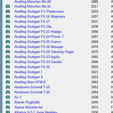
Akaflieg München Mü-29
1985
A
Akaflieg München Mü-31
2017
A
Akaflieg Stuttgart F-1 Fledermaus
1933
A
Akaflieg Stuttgart FS-16 Wippsterz
1937
A
Akaflieg Stuttgart FS-17
1937
A
Akaflieg Stuttgart FS-18a
1938
A
Akaflieg Stuttgart FS-23 Hidalgo
1966
A
Akaflieg Stuttgart FS-24 Phönix T
1957
A
Akaflieg Stuttgart FS-25 Cuervo
1968
A
Akaflieg Stuttgart FS-26 Moseppl
1970
A
Akaflieg Stuttgart FS-29 Teleskop Flügel
1975
A
Akaflieg Stuttgart FS-32 Aguila
1992
A
Akaflieg Stuttgart FS-33 Gavilán
1998
A
Akaflieg Stuttgart FS-35
2003
A
Akaflieg Stuttgart I
1921
A
Akaflieg Stuttgart II
1922
A
Akaflieg Wien AFW-8
1962
A
Akerboom-Schmidt T-10
1952
H
Akerboom-Schmidt T-20
1954
H
AL-3
1939
I
Älands Flygklubb
1945
F
Alanne Motorlerche
1973
F
Albatros 8-T-1 Jorge Newbery
1936
A