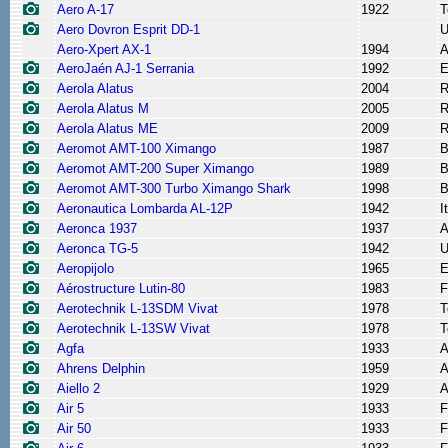
Aero A-17
1922
T
Aero Dovron Esprit DD-1
Aero-Xpert AX-1
1994
A
AeroJaén AJ-1 Serrania
1992
E
Aerola Alatus
2004
R
Aerola Alatus M
2005
R
Aerola Alatus ME
2009
R
Aeromot AMT-100 Ximango
1987
B
Aeromot AMT-200 Super Ximango
1989
B
Aeromot AMT-300 Turbo Ximango Shark
1998
B
Aeronautica Lombarda AL-12P
1942
I
Aeronca 1937
1937
A
Aeronca TG-5
1942
Aeropijolo
1965
E
Aérostructure Lutin-80
1983
F
Aerotechnik L-13SDM Vivat
1978
T
Aerotechnik L-13SW Vivat
1978
T
Agfa
1933
A
Ahrens Delphin
1959
A
Aiello 2
1929
A
Air 5
1933
F
Air 50
1933
F