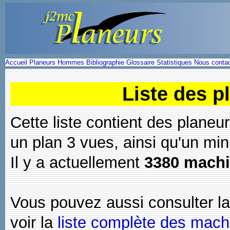
Accueil
Planeurs
Hommes
Bibliographie
Glossaire
Statistiques
Nous contac
Liste des 
Cette liste contient des planeu
un plan 3 vues, ainsi qu'un mi
Il y a actuellement
3380 mach
Vous pouvez aussi consulter l
voir la
liste complète des mach