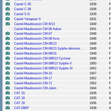
Castel C-36
1939
F
Castel C-38
1938
F
Castel S.D.
1939
F
Castel Yanapour II
1931
F
Castel-Mauboussin CM 8/13
1949
F
Castel-Mauboussin CM-06 Adour
1941
F
Castel-Mauboussin CM-07
1948
F
Castel-Mauboussin CM-08 Acro
1948
F
Castel-Mauboussin CM-08/13
1949
F
Castel-Mauboussin CM-08/13 Sylphe démotor...
1948
F
Castel-Mauboussin CM-08/15
1949
F
Castel-Mauboussin CM-08R13 Cyclone
1948
F
Castel-Mauboussin CM-08R13 Sylphe II
1950
F
Castel-Mauboussin CM-08R13 Sylphe III
1952
F
Castel-Mauboussin CM-10
1947
F
Castel-Mauboussin CM-17
1952
F
Castel-Mauboussin CM-71
1952
F
Castel-Mauboussin CM-Jalon
1944
F
CAT 15
1938
I
CAT 20
1935
I
CAT 28
1936
I
CAT-28BP
1938
I