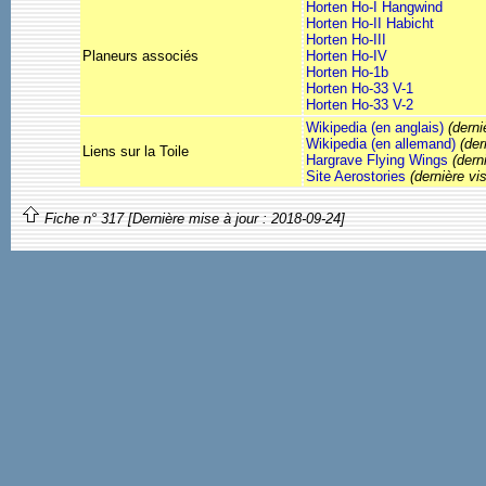
Horten Ho-I Hangwind
Horten Ho-II Habicht
Horten Ho-III
Planeurs associés
Horten Ho-IV
Horten Ho-1b
Horten Ho-33 V-1
Horten Ho-33 V-2
Wikipedia (en anglais)
(derni
Wikipedia (en allemand)
(der
Liens sur la Toile
Hargrave Flying Wings
(dern
Site Aerostories
(dernière vi
Fiche n° 317 [Dernière mise à jour : 2018-09-24]