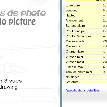
Envergure
15
Longueur
6.
Hauteur
--
Allongement
23
Surface alaire
9.
Profil principal
In
Profil - Remarques
--
Masse à vide
24
Masse maxi
48
Charge alaire
50
Vitesse mini
65
Vitesse maxi
27
Finesse maxi
43
Taux de chute mini
0.
Nb sièges
1
Structure
--