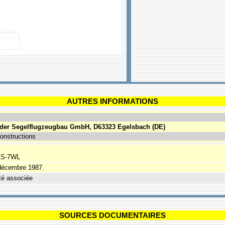
AUTRES INFORMATIONS
der Segelflugzeugbau GmbH, D63323 Egelsbach (DE)
onstructions
 LS-7WL
 décembre 1987.
té associée
SOURCES DOCUMENTAIRES