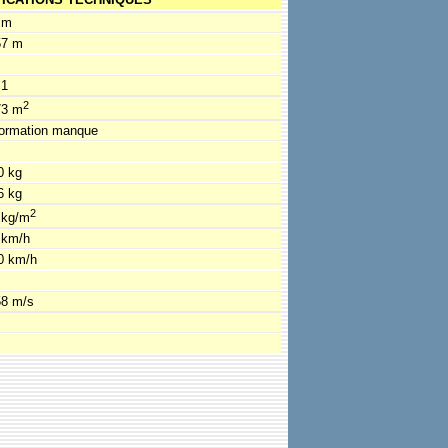
 m
57 m
.1
2
73 m
formation manque
0 kg
6 kg
2
 kg/m
 km/h
0 km/h
58 m/s