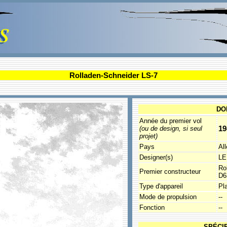
Rolladen-Schneider LS-7
DO
Année du premier vol
19
(ou de design, si seul
projet)
Pays
Al
Designer(s)
LE
Ro
Premier constructeur
D6
Type d'appareil
Pl
Mode de propulsion
--
Fonction
--
SPÉCI