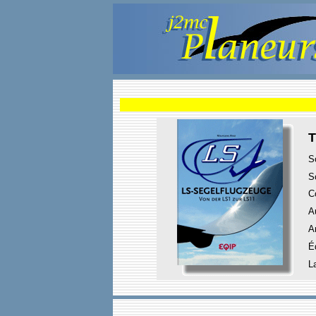
T
S
S
C
A
A
É
L