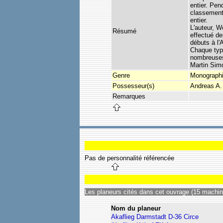
entier. Pe
classements
entier.
L'auteur, W
Résumé
effectué de
débuts à l'
Chaque type
nombreuses 
Martin Sim
Genre
Monograph
Possesseur(s)
Andreas A.
Remarques
Pas de personnalité référencée
Les planeurs cités dans cet ouvrage (15 machine
Nom du planeur
Akaflieg Darmstadt D-36 Circe