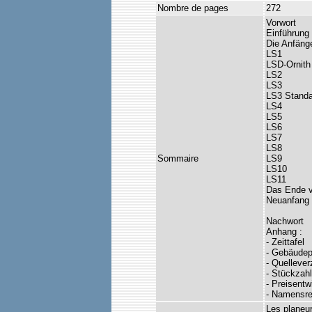
Nombre de pages
272
Vorwort
Einführung
Die Anfäng
LS1
LSD-Ornith
LS2
LS3
LS3 Standa
LS4
LS5
LS6
LS7
LS8
Sommaire
LS9
LS10
LS11
Das Ende v
Neuanfang 
Nachwort
Anhang :
- Zeittafel
- Gebäudep
- Quellever
- Stückzah
- Preisent
- Namensre
Les planeur