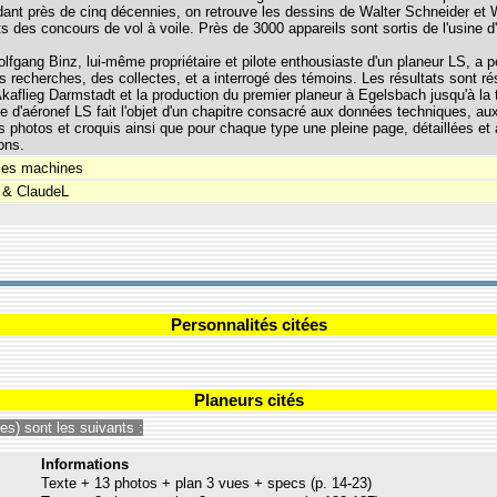
ndant près de cinq décennies, on retrouve les dessins de Walter Schneider e
 des concours de vol à voile. Près de 3000 appareils sont sortis de l'usine 
olfgang Binz, lui-même propriétaire et pilote enthousiaste d'un planeur LS, 
s recherches, des collectes, et a interrogé des témoins. Les résultats sont r
Akaflieg Darmstadt et la production du premier planeur à Egelsbach jusqu'à la t
 d'aéronef LS fait l'objet d'un chapitre consacré aux données techniques, au
photos et croquis ainsi que pour chaque type une pleine page, détaillées et 
ons.
ies machines
 & ClaudeL
Personnalités citées
Planeurs cités
s) sont les suivants :
Informations
Texte + 13 photos + plan 3 vues + specs (p. 14-23)