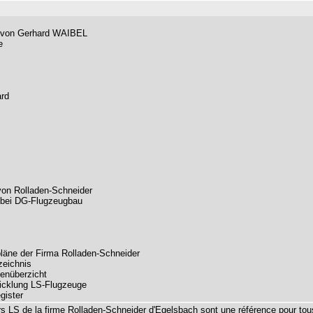
 von Gerhard WAIBEL
e
rd
on Rolladen-Schneider
bei DG-Flugzeugbau
läne der Firma Rolladen-Schneider
zeichnis
lenüberzicht
wicklung LS-Flugzeuge
gister
s LS de la firme Rolladen-Schneider d'Egelsbach sont une référence pour tou