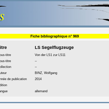
Fiche bibliographique n° 969
itre
LS Segelflugzeuge
ous-titre
Von der LS1 zur LS11
ous-titre
--
ollection
--
uteur
BINZ, Wolfgang
nnée de publication
2014
dition
angue
allemand