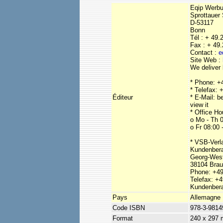
Eqip Werb
Sprottauer 
D-53117
Bonn
Tél : + 49
Fax : + 49
Contact :
e
Site Web :
We deliver
* Phone: +
* Telefax:
Éditeur
* E-Mail: b
view it
* Office Ho
o Mo - Th 0
o Fr 08:00 
* VSB-Ver
Kundenber
Georg-West
38104 Bra
Phone: +49
Telefax: +
Kundenber
Pays
Allemagne
Code ISBN
978-3-9814
Format
240 x 297