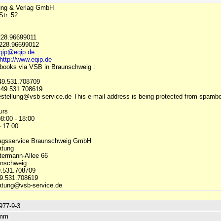
ung & Verlag GmbH
Str. 52
.228.96699011
.228.96699012
qip@eqip.de
http://www.eqip.de
 books via VSB in Braunschweig :
49.531.708709
 +49.531.708619
estellung@vsb-service.de This e-mail address is being protected from spamb
urs
8:00 - 18:00
- 17:00
lagsservice Braunschweig GmbH
atung
ermann-Allee 66
unschweig
.531.708709
49.531.708619
atung@vsb-service.de
977-9-3
 mm