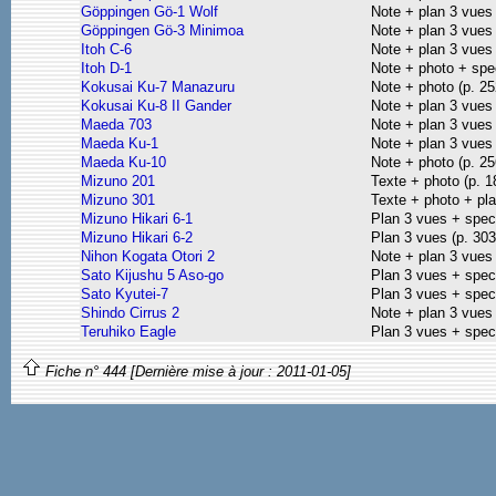
Göppingen Gö-1 Wolf
Note + plan 3 vues
Göppingen Gö-3 Minimoa
Note + plan 3 vues 
Itoh C-6
Note + plan 3 vues
Itoh D-1
Note + photo + spe
Kokusai Ku-7 Manazuru
Note + photo (p. 25
Kokusai Ku-8 II Gander
Note + plan 3 vues
Maeda 703
Note + plan 3 vues
Maeda Ku-1
Note + plan 3 vues
Maeda Ku-10
Note + photo (p. 25
Mizuno 201
Texte + photo (p. 1
Mizuno 301
Texte + photo + pla
Mizuno Hikari 6-1
Plan 3 vues + spec
Mizuno Hikari 6-2
Plan 3 vues (p. 303
Nihon Kogata Otori 2
Note + plan 3 vues
Sato Kijushu 5 Aso-go
Plan 3 vues + spec
Sato Kyutei-7
Plan 3 vues + spec
Shindo Cirrus 2
Note + plan 3 vues
Teruhiko Eagle
Plan 3 vues + spec
Fiche n° 444 [Dernière mise à jour : 2011-01-05]