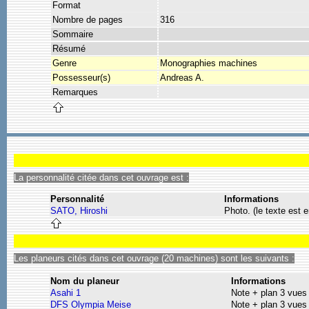
Format
Nombre de pages
316
Sommaire
Résumé
Genre
Monographies machines
Possesseur(s)
Andreas A.
Remarques
La personnalité citée dans cet ouvrage est :
Personnalité
Informations
SATO, Hiroshi
Photo. (le texte est e
Les planeurs cités dans cet ouvrage (20 machines) sont les suivants :
Nom du planeur
Informations
Asahi 1
Note + plan 3 vues
DFS Olympia Meise
Note + plan 3 vues