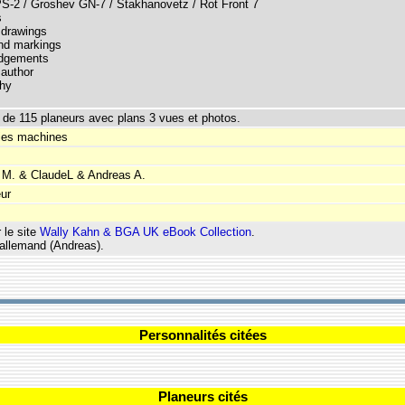
PS-2 / Groshev GN-7 / Stakhanovetz / Rot Front 7
s
 drawings
and markings
edgements
 author
phy
 de 115 planeurs avec plans 3 vues et photos.
ies machines
 M. & ClaudeL & Andreas A.
eur
 le site
Wally Kahn & BGA UK eBook Collection
.
 allemand (Andreas).
Personnalités citées
Planeurs cités