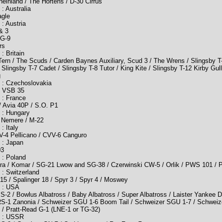
einland / The Hortens / D-30 Cirrus
 : Australia
agle
 : Austria
 & 3
MG-9
rs
: Britain
Tern / The Scuds / Carden Baynes Auxiliary, Scud 3 / The Wrens / Slingsby T-4
/ Slingsby T-7 Cadet / Slingsby T-8 Tutor / King Kite / Slingsby T-12 Kirby Gul
g
6 : Czechoslovakia
 / VSB 35
 : France
/ Avia 40P / S.O. P1
 : Hungary
/ Nemere / M-22
: Italy
VV-4 Pellicano / CVV-6 Canguro
 : Japan
03
 : Poland
ra / Komar / SG-21 Lwow and SG-38 / Czerwinski CW-5 / Orlik / PWS 101 /
 : Switzerland
 15 / Spalinger 18 / Spyr 3 / Spyr 4 / Moswey
3 : USA
PS-2 / Bowlus Albatross / Baby Albatross / Super Albatross / Laister Yankee 
S-1 Zanonia / Schweizer SGU 1-6 Boom Tail / Schweizer SGU 1-7 / Schweiz
 / Pratt-Read G-1 (LNE-1 or TG-32)
4 : USSR