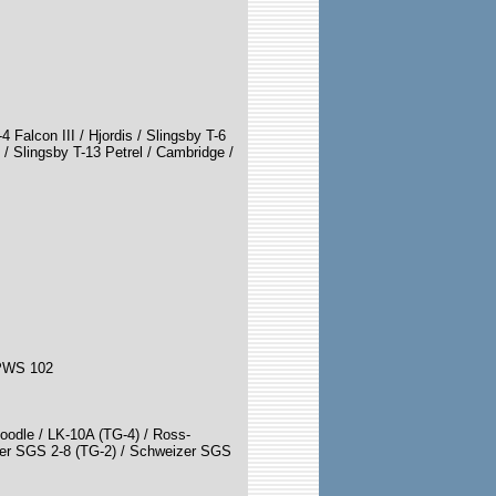
 Falcon III / Hjordis / Slingsby T-6
l / Slingsby T-13 Petrel / Cambridge /
 PWS 102
Doodle / LK-10A (TG-4) / Ross-
er SGS 2-8 (TG-2) / Schweizer SGS