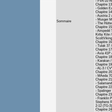
- FVA-10 Rh
Chapitre 13
- Golden E
Chapitre 14
- Austria 2
- Musger 
Sommaire
- The Hütte
Chapitre 15 
- Airspedd 
Kirby Kite 
ScottVikin
Chapitre 1
- Tulak 37
Chapitre 17
- Avia 41P 
Chapitre 18
- Karakan 
Chapitre 19 
- AL-3 / C
Chapitre 20
- MAeda 7
Chapitre 21
- Salamand
Chapitre 22
- Spalinger
Chapitre 2
- Franklin 
Stephens R
2-12 (TG-3)
Chapitre 2