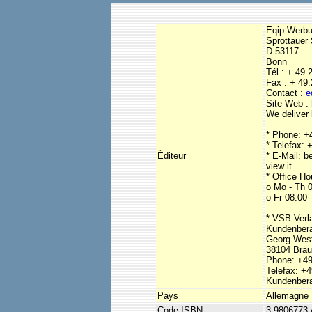
Eqip Werb
Sprottauer 
D-53117
Bonn
Tél : + 49
Fax : + 49
Contact :
e
Site Web :
We deliver
* Phone: +
* Telefax:
Éditeur
* E-Mail: b
view it
* Office Ho
o Mo - Th 0
o Fr 08:00 
* VSB-Ver
Kundenber
Georg-West
38104 Bra
Phone: +49
Telefax: +
Kundenber
Pays
Allemagne
Code ISBN
3-9806773-