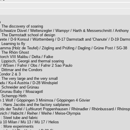
n
: The discovery of soaring
/ Schwatze Düvel / Weltenzegler / Wampyr / Harth & Messerschmitt / Anthony
: The Darmstadt school of design
rete / D-9 Konsul / Württemberg / D-17 Darmstadt and 'Chanute' / D-19 Darms
 Learning to fly
namma (Holz de Teufel) / Zögling and Prüfing / Dagling / Grüne Post / SG-38
 : The Rhön Ghost
Storch VIII Malibu / Delta / Falke
: Lippisch, Georgii and thermal soaring
 / WSien / Fafnir / Obs / Fafnir 2 Sao Paulo
: Dittmar and the Condors
Condor 2 & 3
: The very large and the very small
du / Ku-4 Austria / D-28 Windspiel
 : Schneider and Grünau
 Grunau Baby / Moazagotl
 : Schempp Hirth
n 1 Wolf / Göppingen 3 Minimoa / Göppingen 4 Gövier
 : Hans Jacobs and the factory sailplanes
ols der Teufel / Luftkurort Poppenhausen / Rhönadler / Rhönbussard / Rhönsp
anich / Habicht / Reiher / Weihe / Meise-Olympia
 : Steel tube and fabric
 10 Milan / Mü 13 / Mü 17 / Helios
2 : More experiments