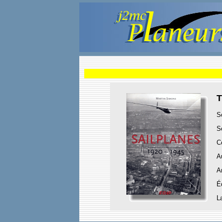
T
S
S
C
A
A
É
L