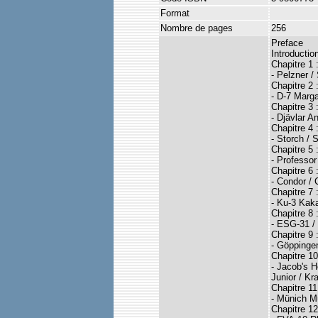
Format
Nombre de pages
256
Preface
Introductio
Chapitre 1 
- Pelzner 
Chapitre 2 
- D-7 Marga
Chapitre 3 :
- Djävlar A
Chapitre 4
- Storch / 
Chapitre 5 
- Professor
Chapitre 6 
- Condor / 
Chapitre 7 
- Ku-3 Kaka
Chapitre 8
- ESG-31 /
Chapitre 9
- Göppinge
Chapitre 10
- Jacob's H
Junior / Kr
Chapitre 11
- Münich Mü
Chapitre 1