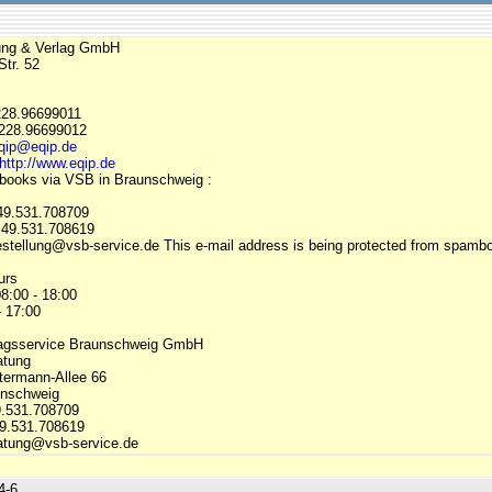
ung & Verlag GmbH
Str. 52
.228.96699011
.228.96699012
qip@eqip.de
http://www.eqip.de
 books via VSB in Braunschweig :
49.531.708709
 +49.531.708619
estellung@vsb-service.de This e-mail address is being protected from spamb
urs
8:00 - 18:00
- 17:00
lagsservice Braunschweig GmbH
atung
ermann-Allee 66
unschweig
.531.708709
49.531.708619
atung@vsb-service.de
4-6