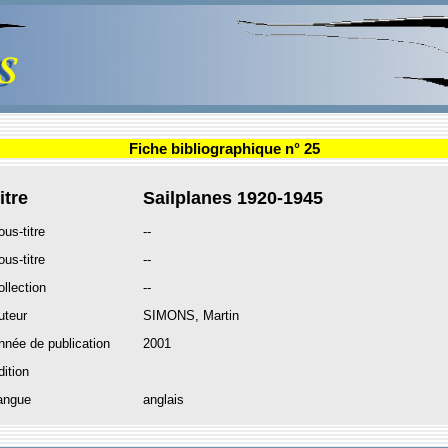
Fiche bibliographique n° 25
itre
Sailplanes 1920-1945
ous-titre
--
ous-titre
--
ollection
--
uteur
SIMONS, Martin
nnée de publication
2001
dition
angue
anglais