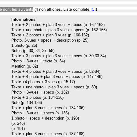
e sont les suivants
(4 non affichés. Liste complète
ICI
)
Informations
Texte + 2 photos + plan 3 vues + specs (p. 162-163)
Texte + une photo + plan 3 vues + specs (p. 162-165)
Texte + 2 photos + plan 3 vues (p. 160-162)
Photo, 3-vues + specs + description (p. 25)
1 photo (p. 26)
Notes (p. 30, 34, 37, 58)
Texte + 3 photos + plan 3 vues + specs (p. 30,33-34)
Photo + 3-vues + texte (p. 34)
Mention (p. 82)
Texte + 4 photos + plan 3 vues + specs (p. 82-84)
Texte + 4 photo + plan 3 vues + specs (p. 147-149)
Texte +4 photos + 3-vues (p. 15-17)
Texte + une photo + plan 3 vues + specs (p. 80)
Photo + 3-vues + specs (p. 132)
Texte + 3 photos (p. 134-136)
Note (p. 134-136)
Texte + plan 3 vues + specs (p. 134-136)
Photo + 3-vues + specs (p. 136)
1 photo + specs + description (p. 198)
(p. 246)
(p. 191)
Texte + plan 3 vues + specs (p. 187-188)