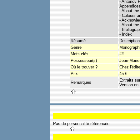
- Antonov 
Appendice
- About the
- Colours 
- Acknowl
- About the
- Bibliogra
- Index
Résumé
Description
Genre
Monograph
Mots clés
##
Possesseur(s)
Jean-Marie
Où le trouver ?
Chez l'édit
Prix
45 €
Extraits sur
Remarques
Version en
Pas de personnalité référencée