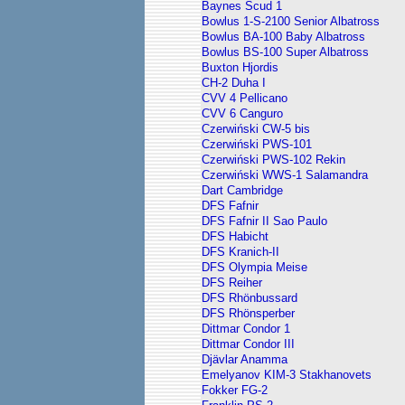
Baynes Scud 1
Bowlus 1-S-2100 Senior Albatross
Bowlus BA-100 Baby Albatross
Bowlus BS-100 Super Albatross
Buxton Hjordis
CH-2 Duha I
CVV 4 Pellicano
CVV 6 Canguro
Czerwiński CW-5 bis
Czerwiński PWS-101
Czerwiński PWS-102 Rekin
Czerwiński WWS-1 Salamandra
Dart Cambridge
DFS Fafnir
DFS Fafnir II Sao Paulo
DFS Habicht
DFS Kranich-II
DFS Olympia Meise
DFS Reiher
DFS Rhönbussard
DFS Rhönsperber
Dittmar Condor 1
Dittmar Condor III
Djävlar Anamma
Emelyanov KIM-3 Stakhanovets
Fokker FG-2