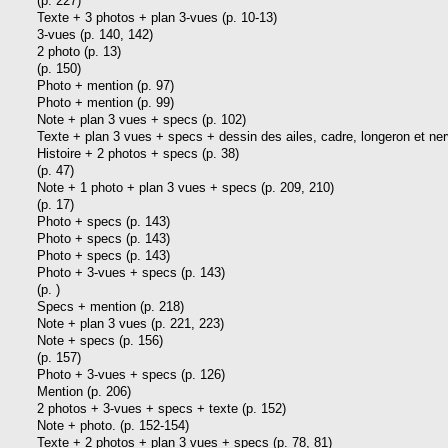
(p. 227)
Texte + 3 photos + plan 3-vues (p. 10-13)
3-vues (p. 140, 142)
2 photo (p. 13)
(p. 150)
Photo + mention (p. 97)
Photo + mention (p. 99)
Note + plan 3 vues + specs (p. 102)
Texte + plan 3 vues + specs + dessin des ailes, cadre, longeron et ner
Histoire + 2 photos + specs (p. 38)
(p. 47)
Note + 1 photo + plan 3 vues + specs (p. 209, 210)
(p. 17)
Photo + specs (p. 143)
Photo + specs (p. 143)
Photo + specs (p. 143)
Photo + 3-vues + specs (p. 143)
(p. )
Specs + mention (p. 218)
Note + plan 3 vues (p. 221, 223)
Note + specs (p. 156)
(p. 157)
Photo + 3-vues + specs (p. 126)
Mention (p. 206)
2 photos + 3-vues + specs + texte (p. 152)
Note + photo. (p. 152-154)
Texte + 2 photos + plan 3 vues + specs (p. 78, 81)