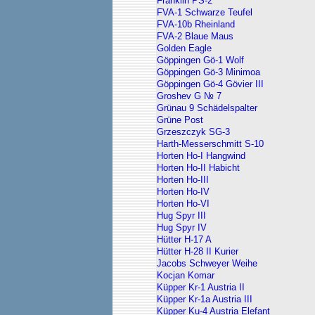
Franklin PS-2
FVA-1 Schwarze Teufel
FVA-10b Rheinland
FVA-2 Blaue Maus
Golden Eagle
Göppingen Gö-1 Wolf
Göppingen Gö-3 Minimoa
Göppingen Gö-4 Gövier III
Groshev G № 7
Grünau 9 Schädelspalter
Grüne Post
Grzeszczyk SG-3
Harth-Messerschmitt S-10
Horten Ho-I Hangwind
Horten Ho-II Habicht
Horten Ho-III
Horten Ho-IV
Horten Ho-VI
Hug Spyr III
Hug Spyr IV
Hütter H-17 A
Hütter H-28 II Kurier
Jacobs Schweyer Weihe
Kocjan Komar
Küpper Kr-1 Austria II
Küpper Kr-1a Austria III
Küpper Ku-4 Austria Elefant