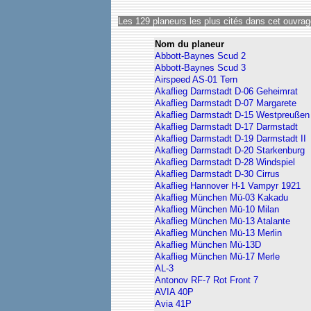
Les 129 planeurs les plus cités dans cet ouvrag
Nom du planeur
Abbott-Baynes Scud 2
Abbott-Baynes Scud 3
Airspeed AS-01 Tern
Akaflieg Darmstadt D-06 Geheimrat
Akaflieg Darmstadt D-07 Margarete
Akaflieg Darmstadt D-15 Westpreußen
Akaflieg Darmstadt D-17 Darmstadt
Akaflieg Darmstadt D-19 Darmstadt II
Akaflieg Darmstadt D-20 Starkenburg
Akaflieg Darmstadt D-28 Windspiel
Akaflieg Darmstadt D-30 Cirrus
Akaflieg Hannover H-1 Vampyr 1921
Akaflieg München Mü-03 Kakadu
Akaflieg München Mü-10 Milan
Akaflieg München Mü-13 Atalante
Akaflieg München Mü-13 Merlin
Akaflieg München Mü-13D
Akaflieg München Mü-17 Merle
AL-3
Antonov RF-7 Rot Front 7
AVIA 40P
Avia 41P