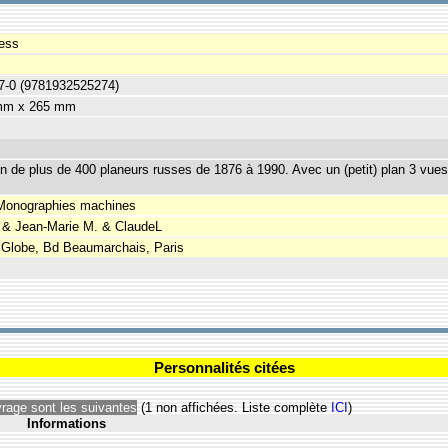
ess
7-0 (9781932525274)
 mm x 265 mm
n de plus de 400 planeurs russes de 1876 à 1990. Avec un (petit) plan 3 vues
 Monographies machines
 & Jean-Marie M. & ClaudeL
u Globe, Bd Beaumarchais, Paris
Personnalités citées
vrage sont les suivantes
(1 non affichées. Liste complète
ICI
)
Informations