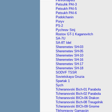
Pervomayets
Petsuhk PAI-3
Petsukh PAI-5
Petsukh PAI-6
Podolchanin
Poryv
PS-2
Pychnov Strij
Rostov GT-1 Kaganovitch
SA-7U
SA-8T Idel
Sheremetev SH-03
Sheremetev SH-05
Sheremetev SH-10
Sheremetev SH-16
Sheremetev SH-17
Sheremetev SH-18
SODVF TSSR
Sovietskaya Gruzia
Spartak 1
Sych
Tcheranovski Bich-01 Parabola
Tcheranovski Bich-02 Parabola
Tcheranovski BICh-06 Drakon
Tcheranovski Bich-08 Treugolnik
Tcheranovski BICh-09 Gnome
Tikhonravov Gamayún