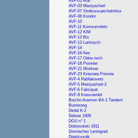
AVF-01 Aral
AVF-03 Mastyazhart
AVF-07 Strekoza-pechatnitsa
AVF-08 Kondor
AVF-10
AVF-11 Komsomolets
AVF-12 KIM
AVF-13 Bis
AVF-13 Larionych
AVF-14
AVF-16 Aeo
AVF-17 Odna noch
AVF-18 Pionnier
AVF-21 Moskwa
AVF-23 Krasnaia Presnia
AVF-4 Rabfakovets
AVF-5 Mastyazhart-2
AVF-6 Fabzayat
AVF-9 Krasvoenlet
Borchn-Anemon BA-1 Tandem
Bumerang
Dedal K-2
Delone 1909
DGU n° 1
Dobrovolski 1911
Domrachev Leningrad
Doprizyvnik