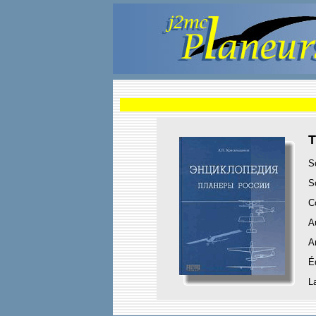
T
S
S
C
A
A
É
L