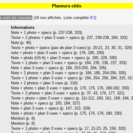
Planeurs cités
e sont les suivants
(18 non affichés. Liste complète
ICI
)
Informations
Note + 1 photo + specs (p. 237-238, 333)
Texte + 2 photos + plan 3 vues + specs (p. 237, 238-239, 284, 333)
Note (p. 46)
Texte + photo + specs (pas de plan 3 vues) (p. 20-21, 23, 30, 31, 320)
note + photo + plan 3 vues + specs (p. 176, 180, 330)
Note + photo (US-6) + plan 3 vues + specs (p. 180, 229, 330)
Texte + 1 photo + plan 3 vues + specs (p. 184, 235, 236, 237, 333)
Note + plan 3 vues + specs (p. 184, 253-255, 284, 335)
Note + 2 photos + plan 3 vues + specs (p. 184, 185, 254-256, 335)
Texte + 1 photo + plan 3 vues + specs (p. 184, 254, 256, 284, 315, 31
Note + 2 photos + plan 3 vues (p. 216)
Note + photo + plan 3 vues + specs (p. 170, 175, 176, 180-182, 330)
Texte + 2 photos + plan 3 vues + specs (p. 37, 43, 176, 177, 321)
Texte + photo + plan 3 vues + specs (p. 111-112, 160, 161, 169, 184, 
Note + photo + specs (p. 183, 184, 327)
Note + plan 3 vues + specs (p. 147, 153, 329)
Note + photo + plan 3 vues + specs (p. 175, 176, 179, 180, 330)
Mention (p. 8)
Mention (p. 8)
Texte + 1 photo + plan 3 vues + specs (p. 17, 21-23, 25, 159, 320)