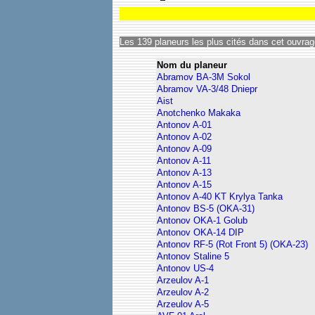
Les 139 planeurs les plus cités dans cet ouvrag
Nom du planeur
Abramov BA-3M Sokol
Abramov VA-3/48 Dniepr
Aist
Anotchenko Makaka
Antonov A-01
Antonov A-02
Antonov A-09
Antonov A-11
Antonov A-13
Antonov A-15
Antonov A-40 KT Krylya Tanka
Antonov BS-5 (OKA-31)
Antonov OKA-1 Golub
Antonov OKA-14 DIP
Antonov RF-5 (Rot Front 5) (OKA-23)
Antonov Staline 5
Antonov US-4
Arzeulov A-1
Arzeulov A-2
Arzeulov A-5