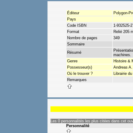
Éditeur
Polygon-Pr
Pays
Code ISBN
1-932525-2
Format
Relié 205
Nombre de pages
349
Sommaire
Présentatio
Résumé
machines.
Genre
Histoire &
Possesseur(s)
Andreas A.
Où le trouver ?
Librairie d
Remarques
Les 0 personnalités les plus citées dans cet ou
Personnalité