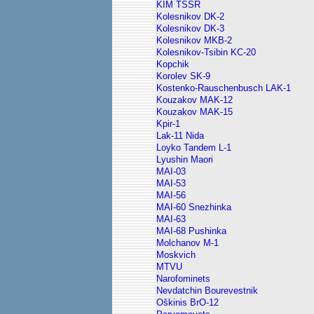
KIM TSSR
Kolesnikov DK-2
Kolesnikov DK-3
Kolesnikov MKB-2
Kolesnikov-Tsibin KC-20
Kopchik
Korolev SK-9
Kostenko-Rauschenbusch LAK-1
Kouzakov MAK-12
Kouzakov MAK-15
Kpir-1
Lak-11 Nida
Loyko Tandem L-1
Lyushin Maori
MAI-03
MAI-53
MAI-56
MAI-60 Snezhinka
MAI-63
MAI-68 Pushinka
Molchanov M-1
Moskvich
MTVU
Narofominets
Nevdatchin Bourevestnik
Oškinis BrO-12