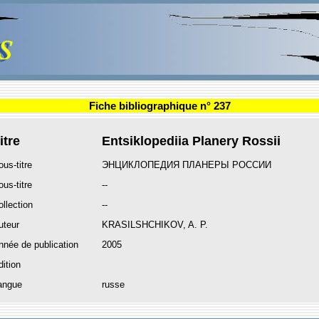
Fiche bibliographique n° 237
itre
Entsiklopediia Planery Rossii
ous-titre
ЭНЦИКЛОПЕДИЯ ПЛАНЕРЫ РОССИИ
ous-titre
--
ollection
--
uteur
KRASILSHCHIKOV, A. P.
nnée de publication
2005
dition
angue
russe