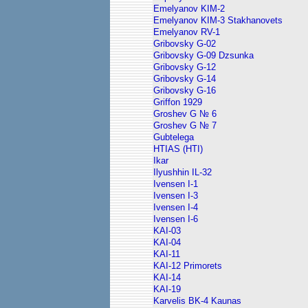
Emelyanov KIM-2
Emelyanov KIM-3 Stakhanovets
Emelyanov RV-1
Gribovsky G-02
Gribovsky G-09 Dzsunka
Gribovsky G-12
Gribovsky G-14
Gribovsky G-16
Griffon 1929
Groshev G № 6
Groshev G № 7
Gubtelega
HTIAS (HTI)
Ikar
Ilyushhin IL-32
Ivensen I-1
Ivensen I-3
Ivensen I-4
Ivensen I-6
KAI-03
KAI-04
KAI-11
KAI-12 Primorets
KAI-14
KAI-19
Karvelis BK-4 Kaunas